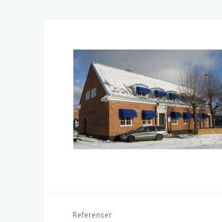
Inläggsnavigering
Referenser