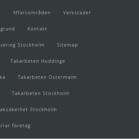
t
Affärsområden
Verkstäder
kgrund
Kontakt
overing Stockholm
Sitemap
Takarbeten Huddinge
ka
Takarbeten Östermalm
Takarbeten Stockholm
Taksäkerhet Stockholm
rrar företag