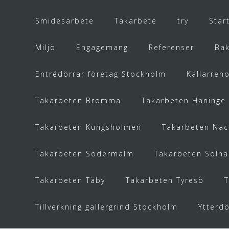
Smidesarbete
Takarbete
try
Star
Miljö
Engagemang
Referenser
Ba
Entrédörrar företag Stockholm
Källarren
Takarbeten Bromma
Takarbeten Haninge
Takarbeten Kungsholmen
Takarbeten Nac
Takarbeten Södermalm
Takarbeten Solna
Takarbeten Täby
Takarbeten Tyresö
Tillverkning gallergrind Stockholm
Ytterdö