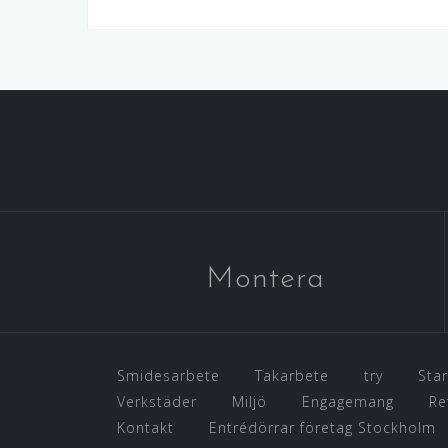
Montera
Smidesarbete
Takarbete
try
Star
Verkstäder
Miljö
Engagemang
Re
Kontakt
Entrédörrar företag Stockholm